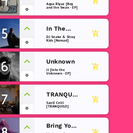
4
add_shopping_cart
(remix)
Aqua Riyaz [Boy
and the Swan - EP]
0
In The
5
add_shopping_cart
Dark
DJ Snake & Stray
Kids [Nomad]
0
Unknown
6
add_shopping_cart
JJ [Into the
Unknown - EP]
0
TRANQUIL
7
add_shopping_cart
O
Santi Celli
[TRANQUILO]
0
Bring Your
8
add_shopping_cart
Love