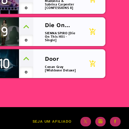
Madonna &
Sabrina Carpenter
0
[CONFESSIONS II]
Die On
9
add_shopping_cart
This Hill
SIENNA SPIRO [Die
On This Hill -
0
Single]
Door
10
add_shopping_cart
Conan Gray
[Wishbone Deluxe]
0
SEJA UM AFILIADO