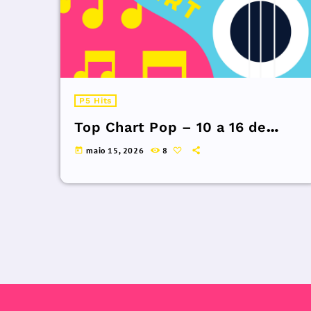
P5 Hits
Top Chart Pop – 10 a 16 de
maio de 2026.
maio 15, 2026
8
today