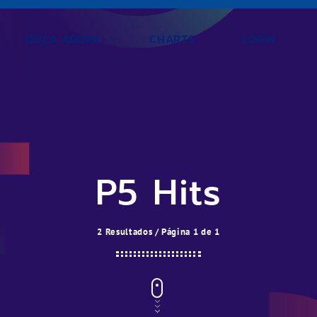
OUÇA AGORA
CHARTS
LOGIN
P5 Hits
2 Resultados / Página 1 de 1