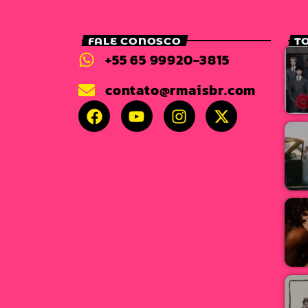
FALE CONOSCO
T
+55 65 99920-3815
contato@rmaisbr.com