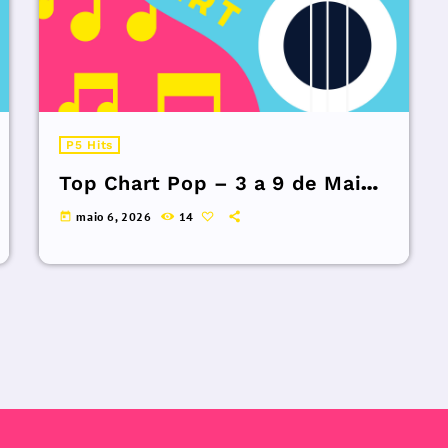
P5 Hits
Top Chart Pop – 3 a 9 de Maio
de 2026.
maio 6, 2026
14
today