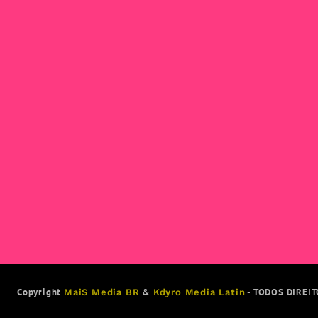
Copyright
&
- TODOS DIREI
MaiS Media BR
Kdyro Media Latin