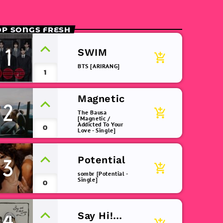
OP SONGS FRESH
1
SWIM
add_shopping_cart
BTS [ARIRANG]
1
Magnetic
2
add_shopping_cart
The Bausa
[Magnetic /
Addicted To Your
0
Love - Single]
Potential
3
add_shopping_cart
sombr [Potential -
Single]
0
Say Hi!